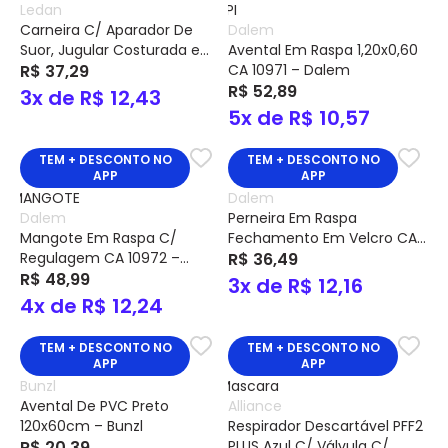
Ledan
Carneira C/ Aparador De
Dalem
Suor, Jugular Costurada e
Avental Em Raspa 1,20x0,60
Catraca P/ Capacete
R$ 37,29
CA 10971 – Dalem
Modelo 801 Cód. 3525 –
R$ 52,89
3x de R$ 12,43
Ledan
5x de R$ 10,57
TEM + DESCONTO NO
TEM + DESCONTO NO
APP
APP
Dalem
Dalem
Perneira Em Raspa
Mangote Em Raspa C/
Fechamento Em Velcro CA
Regulagem CA 10972 –
10973 – Dalem
R$ 36,49
Dalem
R$ 48,99
3x de R$ 12,16
4x de R$ 12,24
TEM + DESCONTO NO
TEM + DESCONTO NO
APP
APP
Bunzl
Avental De PVC Preto
Alliance
120x60cm – Bunzl
Respirador Descartável PFF2
R$ 20,39
PLUS Azul C/ Válvula C/