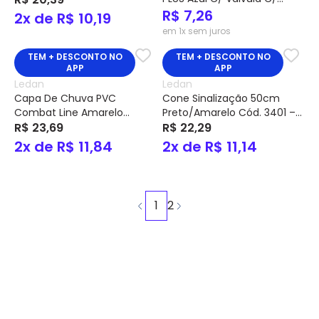
Manta Carvão Ativo Cód.
R$ 7,26
2x de R$ 10,19
UAL301700 – Alliance
em 1x sem juros
TEM + DESCONTO NO
TEM + DESCONTO NO
APP
APP
Ledan
Ledan
Capa De Chuva PVC
Cone Sinalização 50cm
Combat Line Amarelo
Preto/Amarelo Cód. 3401 –
Forrado C/ Capuz – Ledan
R$ 23,69
Ledan
R$ 22,29
2x de R$ 11,84
2x de R$ 11,14
1
2