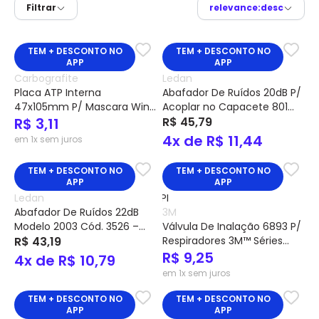
Filtrar
relevance:desc
TEM + DESCONTO NO
TEM + DESCONTO NO
APP
APP
Carbografite
Ledan
Placa ATP Interna
Abafador De Ruídos 20dB P/
47x105mm P/ Mascara Wind
Acoplar no Capacete 801
ADF-600G Cód. 010546310 –
R$ 3,11
Cód. 3539 – Ledan
R$ 45,79
Carbografite
4x de R$ 11,44
em 1x sem juros
TEM + DESCONTO NO
TEM + DESCONTO NO
APP
APP
Ledan
Abafador De Ruídos 22dB
3M
Modelo 2003 Cód. 3526 –
Válvula De Inalação 6893 P/
Ledan
R$ 43,19
Respiradores 3M™ Séries
6200 e 6800 Cód.
R$ 9,25
4x de R$ 10,79
H0001859679 – 3M
em 1x sem juros
TEM + DESCONTO NO
TEM + DESCONTO NO
APP
APP