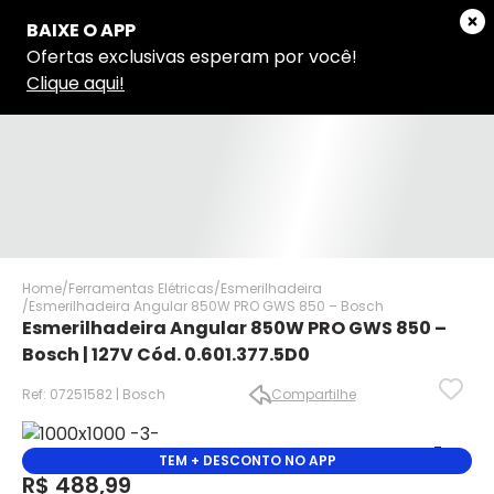
Home
Ferramentas Elétricas
Esmerilhadeira
Esmerilhadeira Angular 850W PRO GWS 850 – Bosch
Esmerilhadeira Angular 850W PRO GWS 850 –
Bosch | 127V Cód. 0.601.377.5D0
Ref: 07251582 | Bosch
Compartilhe
✕
✕
TEM + DESCONTO NO APP
R$ 488,99
✕