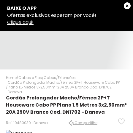
Home
Cabos e Fios
Cabos
Extensões
Cordão Prolongador Macho/Fêmea 2P+T Houseware Cabo PP
Plano 1,5 Metros 3x2,50mm² 20A 250V Branco Cod. DN1702 -
Daneva
Cordão Prolongador Macho/Fêmea 2P+T
Houseware Cabo PP Plano 1,5 Metros 3x2,50mm²
20A 250V Branco Cod. DN1702 - Daneva
Ref: 19480039 | Daneva
Compartilhe
✕
✕