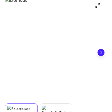
✕
DISPONÍVEL APENAS PARA CPF
Na Eletrotrafo sua compra já vem com o imposto
pago, e você não precisa se preocupar em pagar o
imposto de importação quando seu pedido
chegar, você ainda conta com a devolução grátis
em até 7 dias.