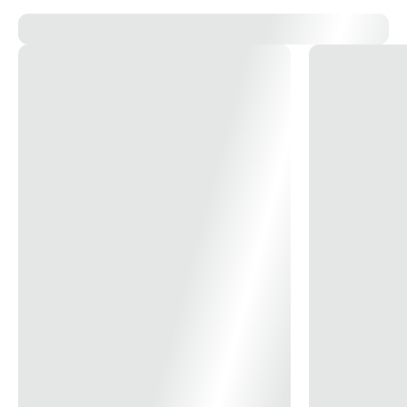
Tamanho Extensão
1,5MT
Corrente (A)
20A