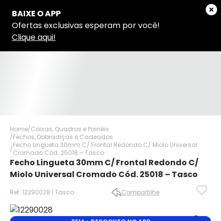
Home
Caixas, Quadros e Painéis
Fechos, Dobradiças e Cadeados
Fecho Lingueta 30mm C/ Frontal Redondo C/ Miolo Universal
Cromado Cód. 25018 – Tasco
Fecho Lingueta 30mm C/ Frontal Redondo C/
Miolo Universal Cromado Cód. 25018 – Tasco
Ref: 12290028 | Tasco
Compartilhe
✕
✕
✕