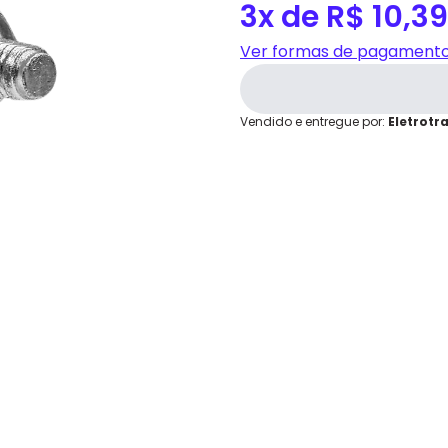
2x
R$ 15,59
3x de R$ 10,39
grátis em até 7 dias.
3x
R$ 10,39
Cartão de
Ver formas de pagament
Crédito
Vendido e entregue por:
Eletrotr