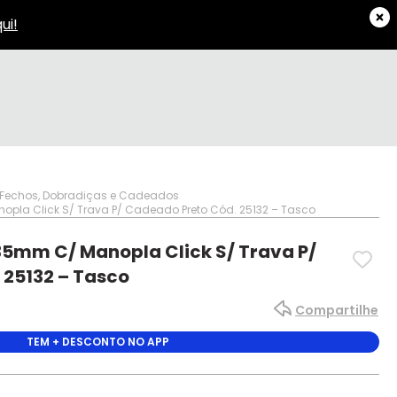
Fechos, Dobradiças e Cadeados
pla Click S/ Trava P/ Cadeado Preto Cód. 25132 – Tasco
35mm C/ Manopla Click S/ Trava P/
 25132 – Tasco
Compartilhe
TEM + DESCONTO NO APP