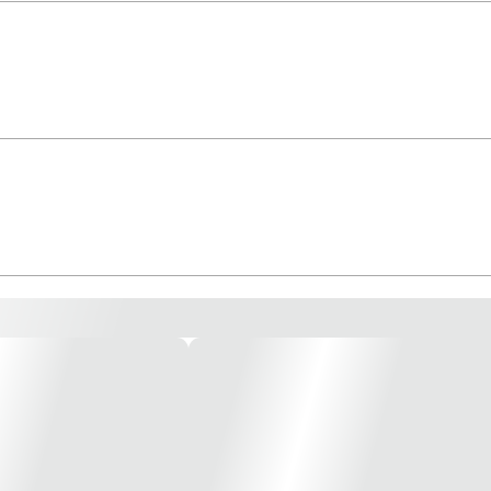
ado Preto Cód. 25132 – Tasco
çada com fibra de vidro e aditivo UV. Bucha, porca e eixo e
 zincado trivalente branco.