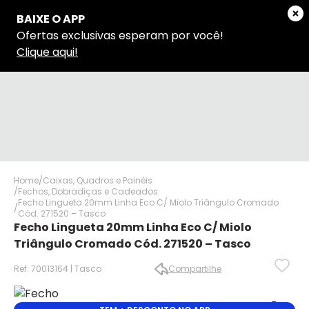
Home
Caixas, Quadros e Painéis
Fechos, Dobradiças e Cadeados
Fecho Lingueta 20mm Linha Eco C/ Miolo Triângulo Cromado
Cód. 271520 – Tasco
Fecho Lingueta 20mm Linha Eco C/ Miolo
Triângulo Cromado Cód. 271520 – Tasco
Ref: 70013164 | Tasco
Compartilhe
✕
✕
✕