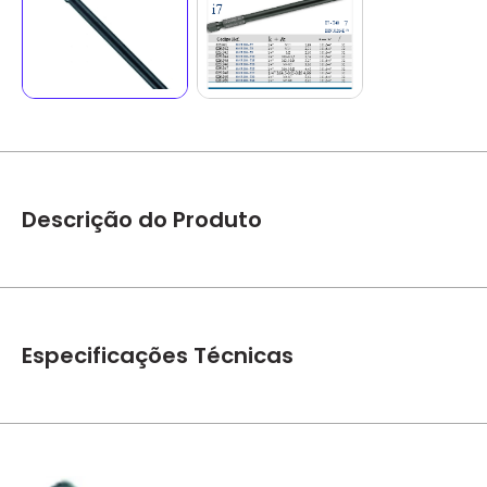
Descrição do Produto
Bits perfil Torx 689 R 100 - 025.941 394271 T7 - 025.945 39
Especificações Técnicas
Marca
Gedore