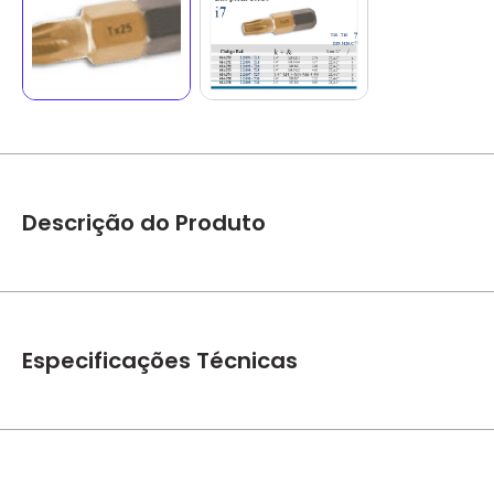
Descrição do Produto
Bits perfil Torx 21209 - 054.070 212093 - T10 1/4” M3-M3,5 
Especificações Técnicas
Marca
Gedore