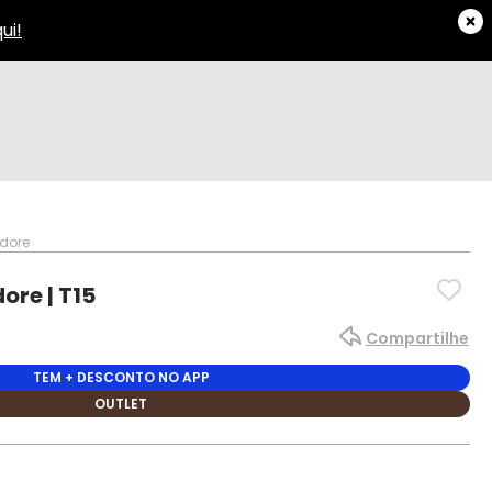
edore
ore | T15
Compartilhe
TEM + DESCONTO NO APP
OUTLET