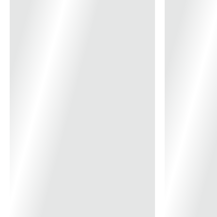
Cor:Vermelha
Material da linha para drywall:Algodão
Comprimento da linha com giz para drywall:30,0 m
Massa aproximada (peso):0,280 kg
*Imagem Meramente Ilustrativa