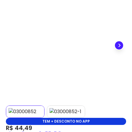
✕
DISPONÍVEL APENAS PARA CPF
Na Eletrotrafo sua compra já vem com o imposto
pago, e você não precisa se preocupar em pagar o
imposto de importação quando seu pedido
chegar, você ainda conta com a devolução grátis
em até 7 dias.
TEM + DESCONTO NO APP
R$ 44,49