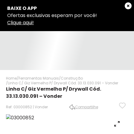
Home
Ferramentas Manuais
Construção
Linha C/ Giz Vermelha P/ Drywall Cód. 33.13.030.091 – Vonder
Linha C/ Giz Vermelha P/ Drywall Cód.
33.13.030.091 – Vonder
Ref: 03000852 | Vonder
Compartilhe
✕
✕