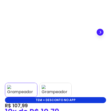
✕
DISPONÍVEL APENAS PARA CPF
Na Eletrotrafo sua compra já vem com o imposto
pago, e você não precisa se preocupar em pagar o
imposto de importação quando seu pedido
chegar, você ainda conta com a devolução grátis
em até 7 dias.
TEM + DESCONTO NO APP
R$ 107,99