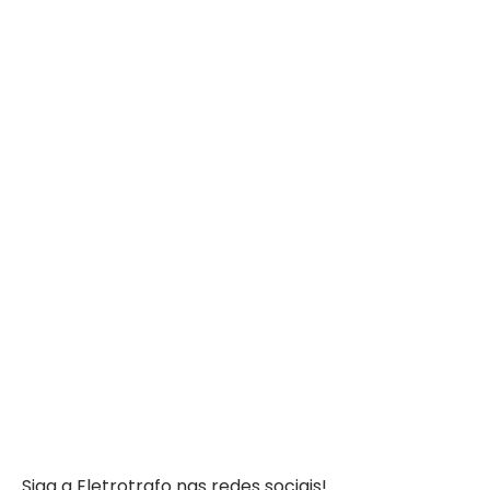
Siga a Eletrotrafo nas redes sociais!