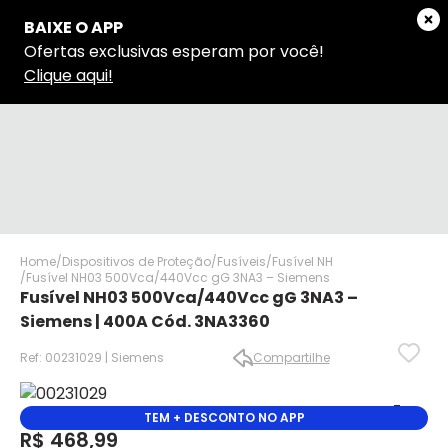
Home
Dispositivos de Proteção
Fusíveis
Fusível NH
Fusível NH03 500Vca/440Vcc gG 3NA3 – Siemens
Fusível NH03 500Vca/440Vcc gG 3NA3 –
Siemens | 400A Cód. 3NA3360
Ref: 00231029 | Siemens
Compartilhe
TEM + DESCONTO NO APP
✕
✕
R$ 468,99
✕