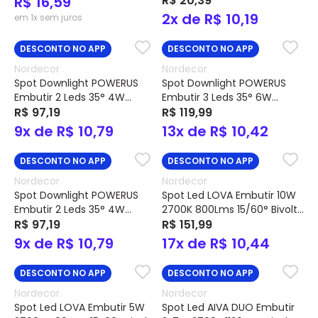
R$ 16,59
R$ 20,39
Cód. SE-330.1034 – Save
Cód. SE-330.1042 – Save
2x de R$ 10,19
em 1x sem juros
Energy
Energy
DESCONTO NO APP
DESCONTO NO APP
Nordecor
Nordecor
Spot Downlight POWERUS
Spot Downlight POWERUS
Embutir 2 Leds 35° 4W
Embutir 3 Leds 35° 6W
4000K 345Lms Bivolt IP20
R$ 97,19
3000K 588Lms Bivolt IP20
R$ 119,99
Branco Cód. 6784 –
Branco Cód. 6730 –
9x de R$ 10,79
13x de R$ 10,42
Nordecor
Nordecor
DESCONTO NO APP
DESCONTO NO APP
Nordecor
Nordecor
Spot Downlight POWERUS
Spot Led LOVA Embutir 10W
Embutir 2 Leds 35° 4W
2700K 800Lms 15/60° Bivolt
3000K 342Lms Bivolt IP20
R$ 97,19
IP20 – Nordecor
R$ 151,99
Branco Cód. 6728 –
9x de R$ 10,79
17x de R$ 10,44
Nordecor
DESCONTO NO APP
DESCONTO NO APP
Nordecor
Nordecor
Spot Led LOVA Embutir 5W
Spot Led AIVA DUO Embutir