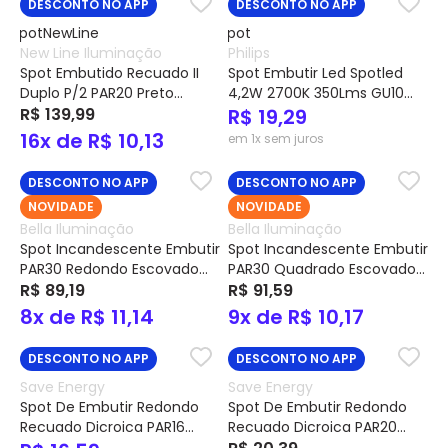
DESCONTO NO APP
DESCONTO NO APP
New Line Iluminação
Philips
Spot Embutido Recuado II
Spot Embutir Led Spotled
Duplo P/2 PAR20 Preto
4,2W 2700K 350Lms GU10
IN50332PT - NewLine
R$ 139,99
Quadrado 929002655101 -
R$ 19,29
Philips
16x de R$ 10,13
em 1x sem juros
DESCONTO NO APP
DESCONTO NO APP
NOVIDADE
NOVIDADE
Bella Iluminação
Bella Iluminação
Spot Incandescente Embutir
Spot Incandescente Embutir
PAR30 Redondo Escovado
PAR30 Quadrado Escovado
Cód. NS5300A – Bella
R$ 89,19
Cód. NS5301A – Bella
R$ 91,59
Iluminação
Iluminação
8x de R$ 11,14
9x de R$ 10,17
DESCONTO NO APP
DESCONTO NO APP
Save Energy
Save Energy
Spot De Embutir Redondo
Spot De Embutir Redondo
Recuado Dicroica PAR16
Recuado Dicroica PAR20
Branco P/ 1 Lâmpada GU10
Branco P/ 1 Lâmpada E27