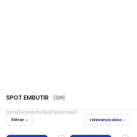
SPOT EMBUTIR
[229]
Home
Iluminação
Spot
Spot Embutir
Filtrar
relevance:desc