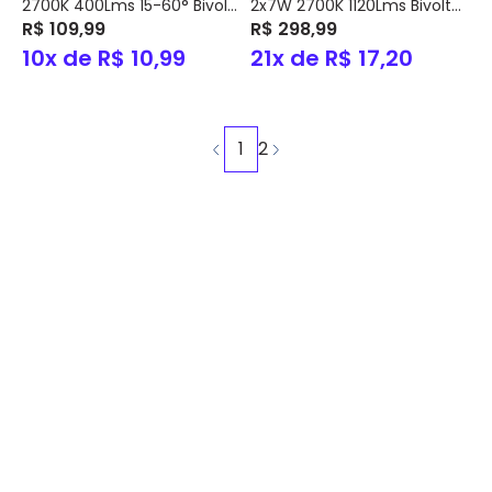
2700K 400Lms 15-60° Bivolt
2x7W 2700K 1120Lms Bivolt
IP20 – Nordecor
R$ 109,99
IP20 – Nordecor
R$ 298,99
10x de R$ 10,99
21x de R$ 17,20
1
2