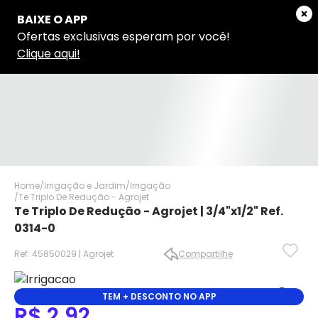
Home
Irrigação e Jardim
Irrigação
Te Triplo De Redução - Agrojet
Te Triplo De Redução - Agrojet | 3/4"x1/2" Ref.
0314-0
Ref: 45850029 | Agrojet
Compartilhe
✕
✕
TEM + DESCONTO NO APP
R$ 2,92
✕