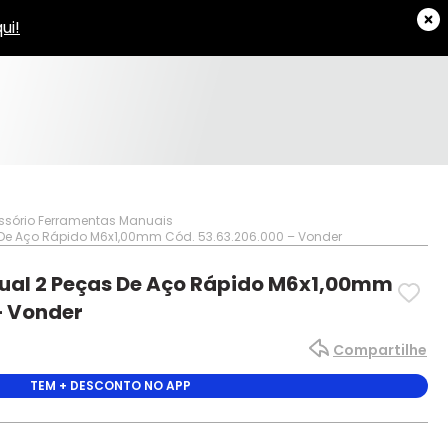
ssório Ferramentas Manuais
De Aço Rápido M6x1,00mm Cód. 53.63.206.000 – Vonder
ual 2 Peças De Aço Rápido M6x1,00mm
– Vonder
Compartilhe
TEM + DESCONTO NO APP