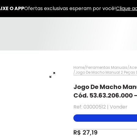
Home
Ferramentas Manuais
Ace
Jogo De Macho Manual 2 Peças 
Jogo De Macho Man
Cód. 53.63.206.000 
Ref: 03000512 | Vonder
✕
✕
✕
DISPONÍVEL APENAS PARA CPF
pagamento
R$ 27,19
Na Eletrotrafo sua compra já vem com o imposto pago, e você