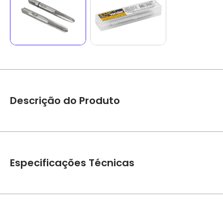
Descrição do Produto
Jogo De Macho Manual 2 Peças De Aço Rápido M6x1,00mm Có
1 Jogo de machos manuais com 2 peças.
Especificações Técnicas
Produzido em aço rápido, proporcionando maior resistência e
Indicado para fazer roscas internas. Utilizado com vira mac
resfriamento.
Marca
Vonder
Diâmetro do macho (mm):6,0 mm