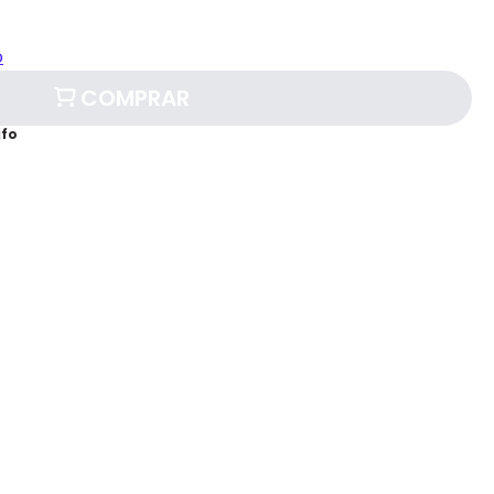
o
COMPRAR
afo