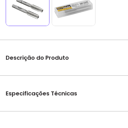
Descrição do Produto
Jogo De Macho Manual 2 Peças De Aço Rápido M8x1,25mm Có
1 Jogo de machos manuais com 2 peças.
Especificações Técnicas
Produzido em aço rápido, proporcionando maior resistência e
Indicado para fazer roscas internas. Utilizado com vira mac
resfriamento.
Marca
Vonder
Diâmetro do macho (mm):8,0 mm