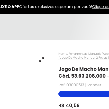
Home
Ferramentas Manuais
Ace
Jogo De Macho Manual 2 Peças 
Jogo De Macho Manu
Cód. 53.63.208.000 
Ref: 03000513 | Vonder
✕
✕
✕
DISPONÍVEL APENAS PARA CPF
pagamento
R$ 40,59
Na Eletrotrafo sua compra já vem com o imposto pago, e você