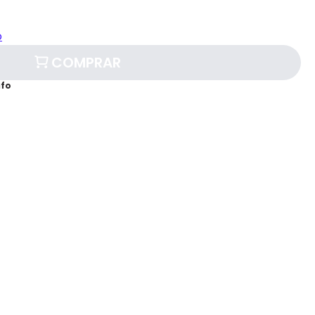
o
COMPRAR
afo