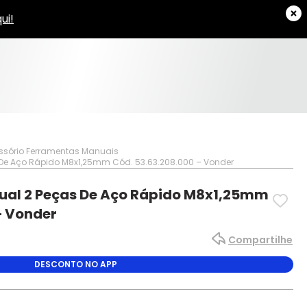
ssório Ferramentas Manuais
De Aço Rápido M8x1,25mm Cód. 53.63.208.000 – Vonder
al 2 Peças De Aço Rápido M8x1,25mm
– Vonder
Compartilhe
DESCONTO NO APP