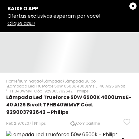
Home
Iluminação
Lâmpada
Lâmpada Bulbo
Lâmpada Led Trueforce 50W 6500K 4000Lms E-40 A125 Bivolt
TFHB40WMVF Cód. 929003792642 – Philips
Lâmpada Led Trueforce 50W 6500K 4000Lms E-
40 A125 Bivolt TFHB40WMVF Cód.
929003792642 – Philips
Ref: 21970207 | Philips
Compartilhe
✕
✕
✕