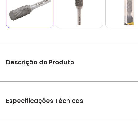
Descrição do Produto
Lima Rotativa Cilíndrica 12x25x65 Com Haste 6,0mm 43.12.122
Ponta de vídea/metal duro proporciona maior vida útil. *im
Especificações Técnicas
Marca
Vonder