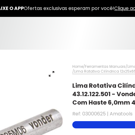
Home
Ferramentas Manuais
Lim
Lima Rotativa Cilíndrica 12x25x
Lima Rotativa Cilí
43.12.122.501 - Vond
Com Haste 6,0mm 43
Ref: 03000625 | Amatools
✕
✕