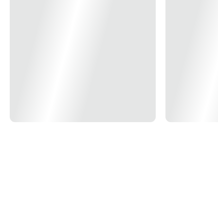
Tela de LCD:
6 caracteres de display de 7 segmentos
Tamanho digital: 5,3 mm × 2,8 mm
Indicação LED: Indicação de pulso
Valores medidos:
kWh totais
kW instantâneo, Vrms, Irms, frequência, fator de potência
Comunicações: RS485
Ambiental:
Faixa de temperatura de trabalho: -10° C a +45° C
Faixa de temperatura limitada: -25° C a +75° C
Umidade relativa (média anual): ≤ 75%
Dimensões: 98×65×36mm
*Imagem meramente ilustrativa*