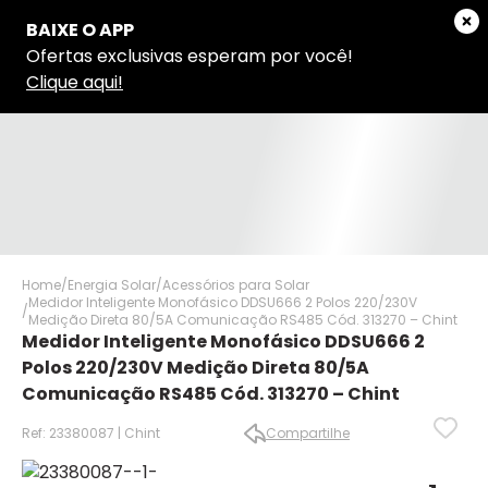
Home
Energia Solar
Acessórios para Solar
Medidor Inteligente Monofásico DDSU666 2 Polos 220/230V
Medição Direta 80/5A Comunicação RS485 Cód. 313270 – Chint
Medidor Inteligente Monofásico DDSU666 2
Polos 220/230V Medição Direta 80/5A
Comunicação RS485 Cód. 313270 – Chint
Ref: 23380087 | Chint
Compartilhe