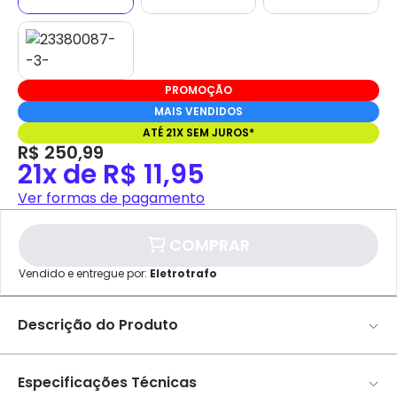
PROMOÇÃO
MAIS VENDIDOS
ATÉ 21X SEM JUROS*
R$ 250,99
21x de R$ 11,95
Ver formas de pagamento
COMPRAR
Vendido e entregue por:
Eletrotrafo
Descrição do Produto
✕
pagamento
Medidor Inteligente Monofásico DDSU666 220/230V
Parcelamento
Valor da Parcela
5(80)A 2P C/ RS485 Medição Direta Cód.313270 – Chint
Especificações Técnicas
1x
R$ 250,99