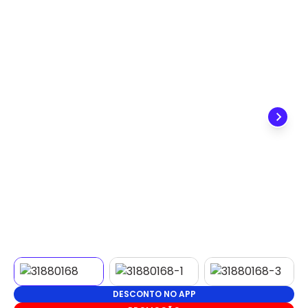
✕
DISPONÍVEL APENAS PARA CPF
Na Eletrotrafo sua compra já vem com o imposto
pago, e você não precisa se preocupar em pagar o
imposto de importação quando seu pedido
chegar, você ainda conta com a devolução grátis
em até 7 dias.
DESCONTO NO APP