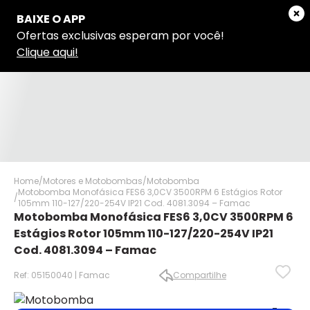
Home
Motores e Motobombas
Motobomba
Motobomba Monofásica FES6 3,0CV 3500RPM 6 Estágios Rotor
105mm 110-127/220-254V IP21 Cod. 4081.3094 – Famac
Motobomba Monofásica FES6 3,0CV 3500RPM 6
Estágios Rotor 105mm 110-127/220-254V IP21
Cod. 4081.3094 – Famac
Ref: 05150040 | Famac
Compartilhe
✕
✕
✕