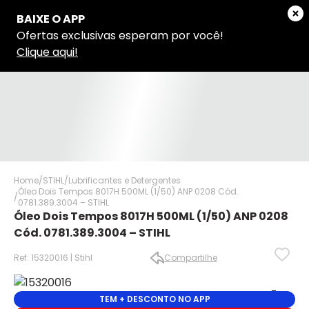
Home
STIHL
Lubrificantes e Detergentes
Óleo Dois Tempos 8017H 500ML (1/50) ANP 0208 Cód.
0781.389.3004 – STIHL
Óleo Dois Tempos 8017H 500ML (1/50) ANP 0208
Cód. 0781.389.3004 – STIHL
Ref: 15320016 | Stihl
Compartilhe
TEM + DESCONTO NO APP