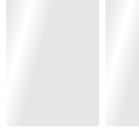
alto desempenho, sendo ideal para motosserras,
roçadeiras, sopradores, motopodas, pulverizadores e
cortadores de disco. A aplicação deve ser feita na
proporção de 1:50, com períodos de descarbonização a
cada 600 horas de operação, o que aumenta a
produtividade e reduz os custos operacionais e de
manutenção.
Recomendado para: Motosserras, Roçadeiras, Sopradores
e demais equipamentos com motores 2 Tempos
*Imagens Meramente Ilustrativas