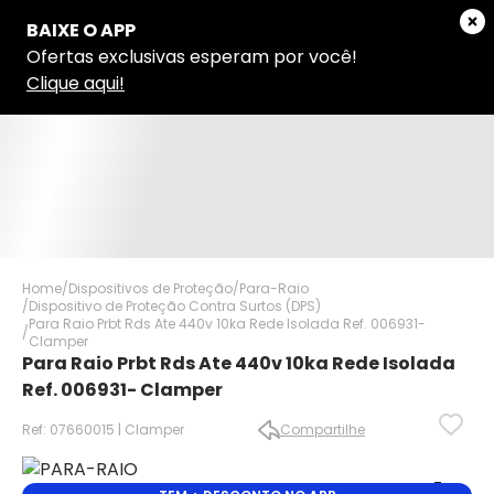
Home
Dispositivos de Proteção
Para-Raio
Dispositivo de Proteção Contra Surtos (DPS)
Para Raio Prbt Rds Ate 440v 10ka Rede Isolada Ref. 006931-
Clamper
Para Raio Prbt Rds Ate 440v 10ka Rede Isolada
Ref. 006931- Clamper
Ref: 07660015 | Clamper
Compartilhe
✕
✕
✕