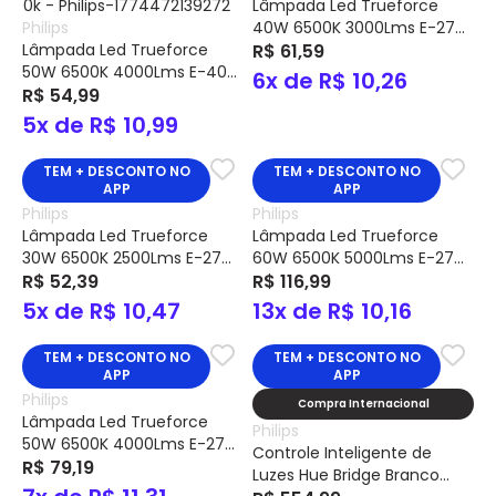
Lâmpada Led Trueforce
Philips
40W 6500K 3000Lms E-27
Lâmpada Led Trueforce
TFH40WE27MVF Cód.
R$ 61,59
50W 6500K 4000Lms E-40
929003758712 – Philips
6x de R$ 10,26
A125 Bivolt TFHB40WMVF
R$ 54,99
Cód. 929003792642 – Philips
5x de R$ 10,99
TEM + DESCONTO NO
TEM + DESCONTO NO
APP
APP
Philips
Philips
Lâmpada Led Trueforce
Lâmpada Led Trueforce
30W 6500K 2500Lms E-27
60W 6500K 5000Lms E-27
TFH30WE27MVF Cód.
R$ 52,39
TFH60WE27MVF Cód.
R$ 116,99
929003758612 – Philips
929003758912 – Philips
5x de R$ 10,47
13x de R$ 10,16
TEM + DESCONTO NO
TEM + DESCONTO NO
APP
APP
Philips
Compra Internacional
Lâmpada Led Trueforce
Philips
50W 6500K 4000Lms E-27
Controle Inteligente de
TFH50WE27MVF Cód.
R$ 79,19
Luzes Hue Bridge Branco
929003758812 – Philips