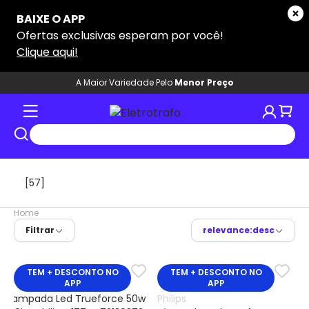
A Maior Variedade Pelo
Menor Preço
[57]
Home
Filtrar
relevance:desc
TEM + DESCONTO NO
TEM + DESCONTO NO
APP
APP
Philips