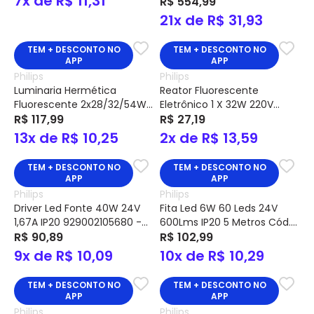
7x de R$ 11,31
Bivolt 929001180601 – Philips
R$ 554,99
21x de R$ 31,93
TEM + DESCONTO NO
TEM + DESCONTO NO
APP
APP
Philips
Philips
Luminaria Hermética
Reator Fluorescente
Fluorescente 2x28/32/54W
Eletrônico 1 X 32W 220V
TCW063-2XTLD/TL5 IP65
R$ 117,99
ES32A26P - Philips
R$ 27,19
9190530555552 - Philips
13x de R$ 10,25
2x de R$ 13,59
TEM + DESCONTO NO
TEM + DESCONTO NO
APP
APP
Philips
Philips
Driver Led Fonte 40W 24V
Fita Led 6W 60 Leds 24V
1,67A IP20 929002105680 -
600Lms IP20 5 Metros Cód.
Philips
R$ 90,89
LS155 – Philips
R$ 102,99
9x de R$ 10,09
10x de R$ 10,29
TEM + DESCONTO NO
TEM + DESCONTO NO
APP
APP
Philips
Philips