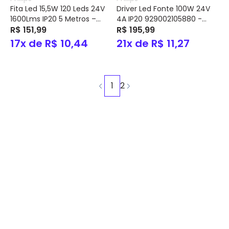
Fita Led 15,5W 120 Leds 24V
Driver Led Fonte 100W 24V
1600Lms IP20 5 Metros –
4A IP20 929002105880 -
Philips
R$ 151,99
Philips
R$ 195,99
17x de R$ 10,44
21x de R$ 11,27
1
2