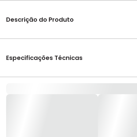
Descrição do Produto
Pistola Sucção Modelo 4 1.2mm 10106000 – Arprex Dados técn
800ml Compressor Indicado: 2,6 PCM ou Acima Peso: 0,750Kg
Especificações Técnicas
Marca
Arprex
Modelo
Modelo 4
Referencia Fabricante
10106000
Pressão de Trabalho
35 - 40 Lbs/Pol² - PSI
Compressor Indicado
2,6 PCM ou Acima