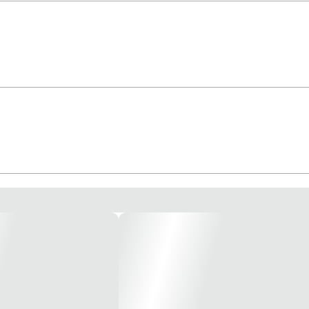
icos Código: 10106000 Pressão de Trabalho: 35 - 40 Lbs/Pol² - 
 Bico: 1,2mm p/ Pinturas em Geral *Imagem meramente ilustrat