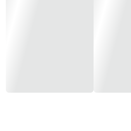
Capacidade da Caneca
800ml
Consumo de Ar
2,0 PCM à 35 PSI
Bico
1,2mm p/ Pinturas em Geral