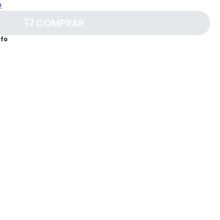
o
COMPRAR
afo