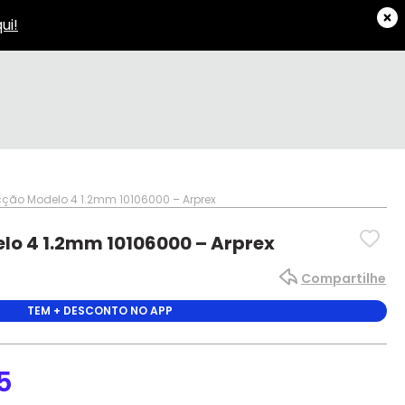
cção Modelo 4 1.2mm 10106000 – Arprex
lo 4 1.2mm 10106000 – Arprex
Compartilhe
TEM + DESCONTO NO APP
5