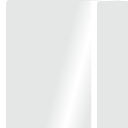
de 1,0 a 1,5 mm de espessura.
1) Encaixe a nervura na chapa.
2) Pressionar as travas click, no local indicado pelas setas,
até passar o rasgo no painel, evitando a quebra das
travas no momento da montagem.
3) Pressionar o frontal do puxador para finalizar a
montagem.
*Imagem meramente Ilustrativa