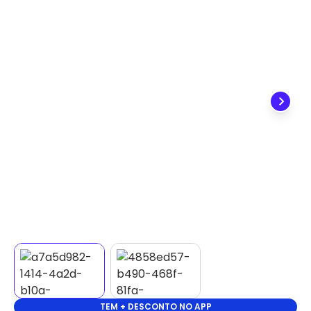
✕
DISPONÍVEL APENAS PARA CPF
Na Eletrotrafo sua compra já vem com o imposto
pago, e você não precisa se preocupar em pagar o
imposto de importação quando seu pedido
chegar, você ainda conta com a devolução grátis
em até 7 dias.
TEM + DESCONTO NO APP