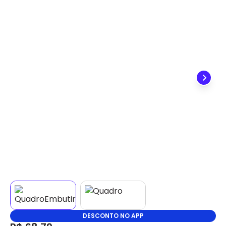
✕
DISPONÍVEL APENAS PARA CPF
Na Eletrotrafo sua compra já vem com o imposto
pago, e você não precisa se preocupar em pagar o
imposto de importação quando seu pedido
chegar, você ainda conta com a devolução grátis
em até 7 dias.
DESCONTO NO APP