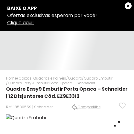
Home
Caixas, Quadros e Painéis
Quadro
Quadro Embutir
Quadro Easy9 Embutir Porta Opaca – Schneider
Quadro Easy9 Embutir Porta Opaca – Schneider
| 12 Disjuntores Cód. EZ9E3312
Ref: 18580559 | Schneider
Compartilhe
✕
✕