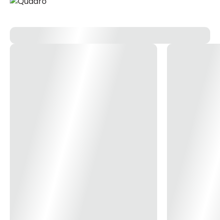
63A e 80A. *Imagem meramente ilustrativa*
Linha de Produtos
Easy9
Modelo/Instalação
Embutir