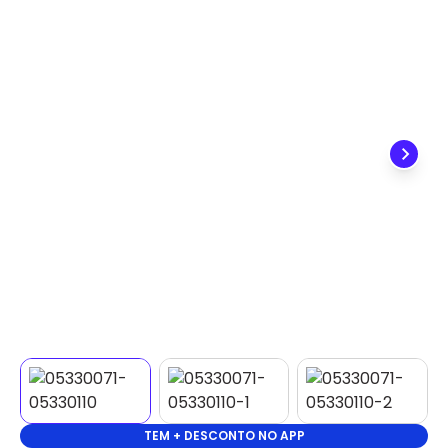
✕
DISPONÍVEL APENAS PARA CPF
Na Eletrotrafo sua compra já vem com o imposto
pago, e você não precisa se preocupar em pagar o
imposto de importação quando seu pedido
chegar, você ainda conta com a devolução grátis
em até 7 dias.
TEM + DESCONTO NO APP