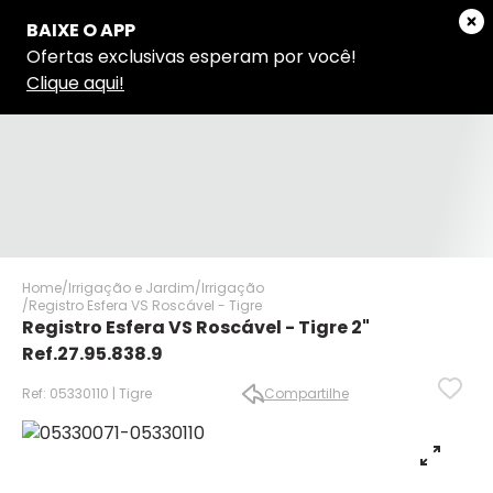
Home
Irrigação e Jardim
Irrigação
Registro Esfera VS Roscável - Tigre
Registro Esfera VS Roscável - Tigre 2"
Ref.27.95.838.9
Ref: 05330110 | Tigre
Compartilhe
✕
✕