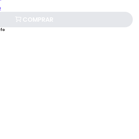
o
COMPRAR
afo