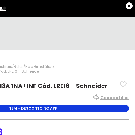
striais
Reles
Rele Bimetálico
Cód. LRE16 – Schneider
-13A 1NA+1NF Cód. LRE16 – Schneider
Compartilhe
TEM + DESCONTO NO APP
3