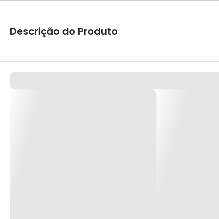
Descrição do Produto
RELE TERM TESYS E CLASSE 10 9-13A 1NA+1NF
O relé LRE é um relé de sobrecarga térmica diferencial para 
é 10A em conformidade com IEC 60947-4-1. Pode ser monta
desbalanceadas e motores de 5,5kW a 400VAC. Fornece reinic
certificado por vários padrões (IEC, UL, CSA, CCC, EAC, Ma
*imagem meramente ilustrativa*