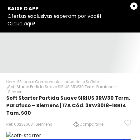
Home
Peças e Componentes Industriais
Softstart
Soft Starter Partida Suave SIRIUS 3RW30 Term. Parafuso –
Siemens
Soft Starter Partida Suave SIRIUS 3RW30 Term.
Parafuso – Siemens | 17A Cód. 3RW3018-1BB14
Tam. S00
Ref: 00232663 | Siemens
Compartilhe
✕
✕
✕