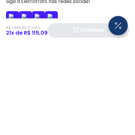
Siga a Eletrotrafo nas redes sociais!
R$ 1.999,99 à vista
COMPRAR
21x de R$ 115,09
BAIXE O APP ELETROTRAFO
Institucional
Quem somos
Política de Privacidade
Atendimento
Política de Cookie
Fale Conosco
Política de Trocas e Devoluções
FAQ
Eletrotrafo Marketplace