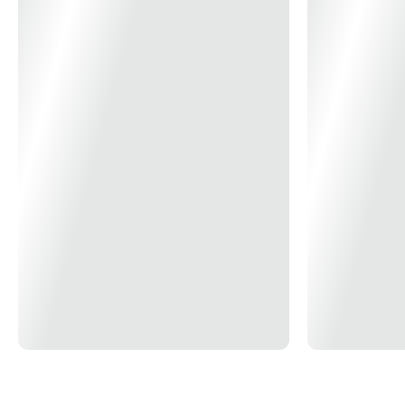
EAN: 7898598483236
Marca: ENERBRAS
Largura: 50mm
Altura: 20mm
Comprimento: 2000mm
Peso: 0,560kg
Grupo: CANALETAS COMERCIAIS APARENTES
Linha: CANALETAS COMERCIAIS
Tipo: NACIONAL
*Imagem Meramente Ilustrativa