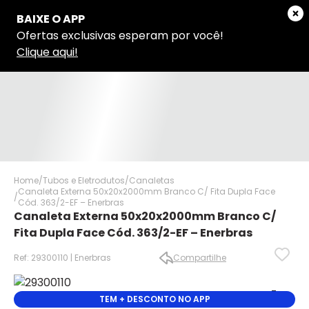
Home
Tubos e Eletrodutos
Canaletas
Canaleta Externa 50x20x2000mm Branco C/ Fita Dupla Face
Cód. 363/2-EF – Enerbras
Canaleta Externa 50x20x2000mm Branco C/
Fita Dupla Face Cód. 363/2-EF – Enerbras
Ref: 29300110 | Enerbras
Compartilhe
✕
✕
✕
TEM + DESCONTO NO APP