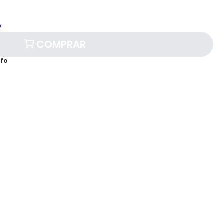
o
COMPRAR
afo