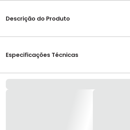
Descrição do Produto
Spot Dicroica Embutir Recuado P/1 AR111 PT/PT 45G Snoow R
Especificações Técnicas
Marca
Promogal
Referencia Fabricante
SN2754
Cores
Preto