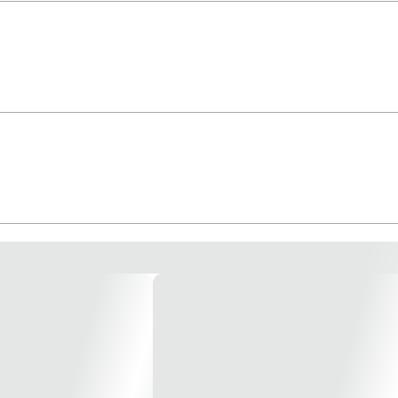
ef.SN2754 - Promogal * Imagem meramente ilustrativas