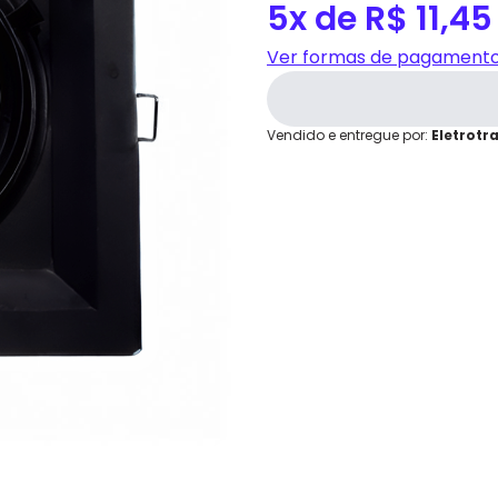
2x
R$ 28,64
5x de R$ 11,45
grátis em até 7 dias.
3x
R$ 19,09
4x
R$ 14,32
Cartão de
Ver formas de pagament
5x
R$ 11,45
Crédito
Vendido e entregue por:
Eletrotr