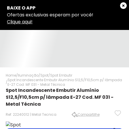
Home
Iluminação
Spot
Spot Embutir
Spot Incandescente Embutir Alumínio S12,5/F10,5cm p/ lâmpada
E-27 Cod. MF 031 - Metal Técnica
Spot Incandescente Embutir Alumínio
S12,5/F10,5cm p/ lâmpada E-27 Cod. MF 031 -
Metal Técnica
Ref: 22240012 | Metal Tecnica
Compartilhe
✕
✕
✕