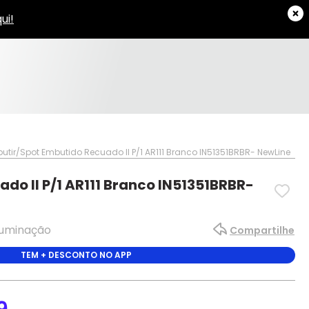
utir
Spot Embutido Recuado II P/1 AR111 Branco IN51351BRBR- NewLine
do II P/1 AR111 Branco IN51351BRBR-
Iluminação
Compartilhe
TEM + DESCONTO NO APP