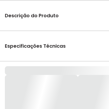
Descrição do Produto
Spot Embutido Recuado II P/1 Ar111 Branco REF.IN51351 - New
lâmpadas: 1 Potência Total (W): 50W Cor: Branco Dimensões
Especificações Técnicas
Marca
NewLine
Dimensões produto
L179 x P179 x A85mm
Cores
Branco
Soquete
GU10
Modelo/Instalação
Embutir