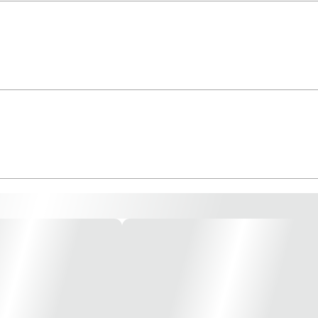
Line Tipo de lâmpada: GU10 GZ10 Tensão de Rede: Bivolt 127V / 
 (mm): L179 x P179 x A85 Família: Recuado II LÂMPADA NÃO INCL