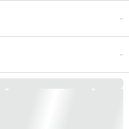
220V Potência de cada lâmpada (W): 50W Quantidade de
USA! *Imagem meramente Ilustrativa