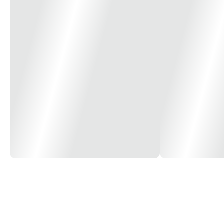
Tensão (V)
Bivolt
Tipo de Lâmpada
LED