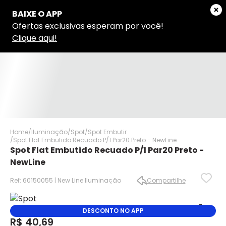
Home
Iluminação
Spot
Spot Embutir
Spot Flat Embutido Recuado P/1 Par20 Preto - NewLine
Spot Flat Embutido Recuado P/1 Par20 Preto -
NewLine
Ref: 60150055 | New Line Iluminação
Compartilhe
✕
✕
DESCONTO NO APP
✕
R$ 40,69