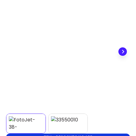
✕
DISPONÍVEL APENAS PARA CPF
Na Eletrotrafo sua compra já vem com o imposto
pago, e você não precisa se preocupar em pagar o
imposto de importação quando seu pedido
chegar, você ainda conta com a devolução grátis
em até 7 dias.