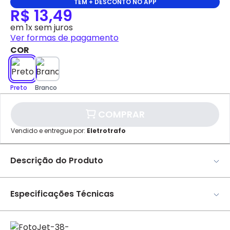
TEM + DESCONTO NO APP
R$ 13,49
em 1x sem juros
Ver formas de pagamento
COR
Preto
Branco
COMPRAR
✕
pagamento
Vendido e entregue por:
Eletrotrafo
Parcelamento
Valor da Parcela
1x
R$ 13,49
Descrição do Produto
Cartão de
Spot Incandescente Sobrepor P/ 1 Lâmpada E-27 C/ Aleta
Crédito
- Rioprelustre Soquete em porcelana. LÂMPADA NÃO
Especificações Técnicas
INCLUSA! *Imagem meramente ilustrativa*
Marca
Rioprelustre