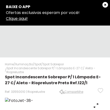
Home
Iluminação
Spot
Spot Sobrepor
Spot Incandescente Sobrepor P/ 1 Lâmpada E-27 C/ Aleta -
Rioprelustre
Spot Incandescente Sobrepor P/ 1 Lâmpada E-
27 C/ Aleta - Rioprelustre Preto Ref.122/1
Ref: 33550010 | Rioprelustre
Compartilhe
✕
✕