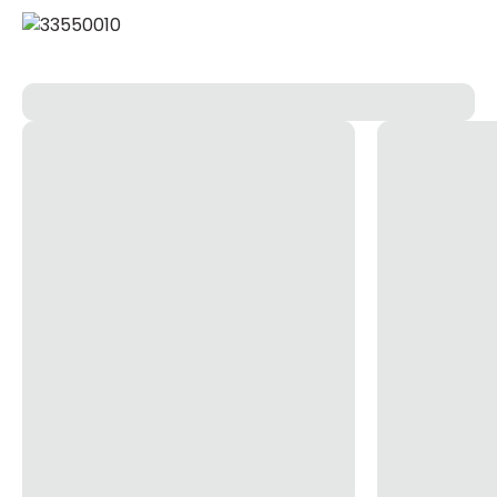
Referencia Fabricante
122/1
Cores
Branco, Preto
Soquete
E27
Modelo/Instalação
Sobrepor