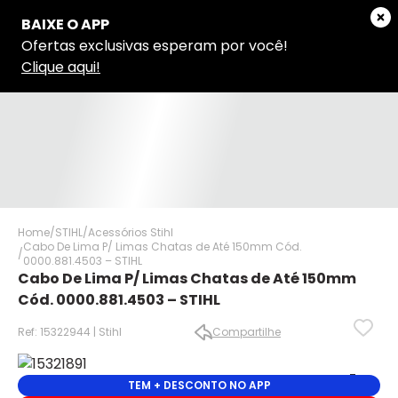
Home
STIHL
Acessórios Stihl
Cabo De Lima P/ Limas Chatas de Até 150mm Cód.
0000.881.4503 – STIHL
Cabo De Lima P/ Limas Chatas de Até 150mm
Cód. 0000.881.4503 – STIHL
Ref: 15322944 | Stihl
Compartilhe
✕
✕
TEM + DESCONTO NO APP