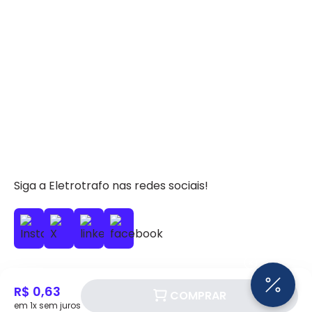
Siga a Eletrotrafo nas redes sociais!
R$ 0,63
COMPRAR
BAIXE O APP ELETROTRAFO
em 1x sem juros