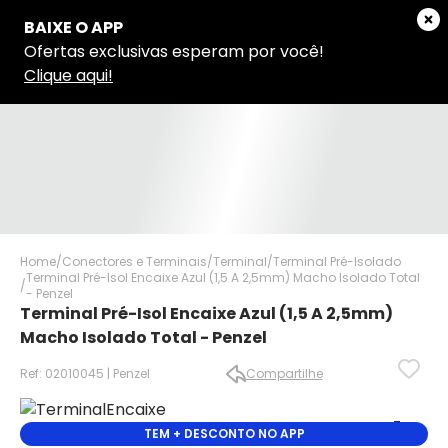
Home
Conectores e Terminais
Terminal
Terminal Pré-Isolado
Terminal Pré-Isol Encaixe Azul (1,5 A 2,5mm) Macho Isolado Total
- Penzel
Terminal Pré-Isol Encaixe Azul (1,5 A 2,5mm)
Macho Isolado Total - Penzel
Ref: 02010045 | Penzel
Compartilhe
✕
✕
✕
TEM + DESCONTO NO APP