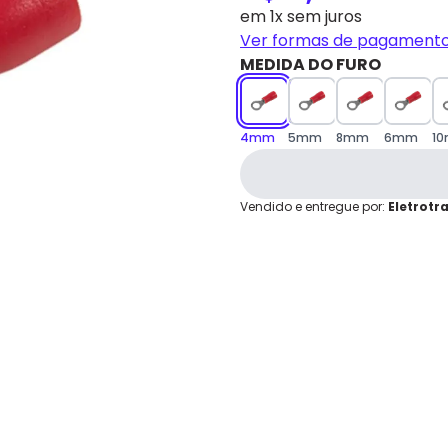
grátis em até 7 dias.
em 1x sem juros
Ver formas de pagament
Cartão de
Crédito
MEDIDA DO FURO
4mm
5mm
8mm
6mm
1
Vendido e entregue por:
Eletrotr