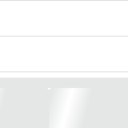
aterial: cobre eletrolítico, estanhado eletroliticamente. Isol