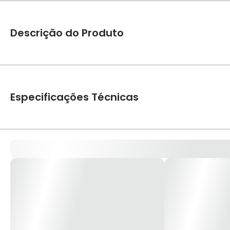
Descrição do Produto
Terminal Pré-Isolado Olhal Vermelho (0,5 A 1,5mm) - Penzel M
1,5MM *Imagem meramente Ilustrativa
Especificações Técnicas
Marca
Penzel
Cores
Vermelho
Modelo Terminal
Terminal Olhal
Bitola
0,5MM², 1,5MM²