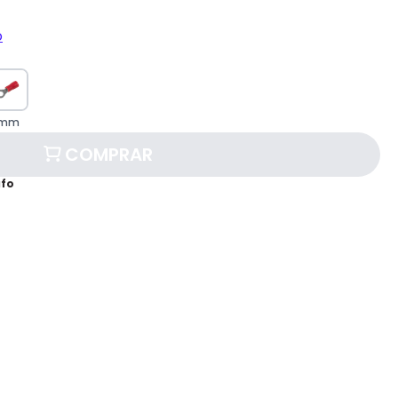
o
0mm
COMPRAR
afo