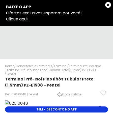
Home
Conectores e Terminais
Terminal
Terminal Pré-Isolado
Terminal Pré-Isol Pino Ilhós Tubular Preto (1,5mm) PZ-E1508 -
Penzel
Terminal Pré-Isol Pino Ilhós Tubular Preto
(1,5mm) PZ-E1508 - Penzel
Ref: 02010048 | Penzel
Compartilhe
✕
✕
TEM + DESCONTO NO APP
✕