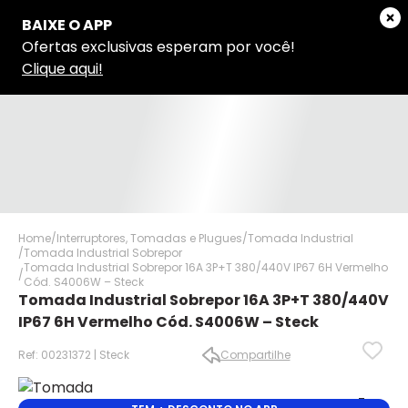
Home
Interruptores, Tomadas e Plugues
Tomada Industrial
Tomada Industrial Sobrepor
Tomada Industrial Sobrepor 16A 3P+T 380/440V IP67 6H Vermelho
Cód. S4006W – Steck
Tomada Industrial Sobrepor 16A 3P+T 380/440V
IP67 6H Vermelho Cód. S4006W – Steck
Ref: 00231372 | Steck
Compartilhe
✕
✕
✕