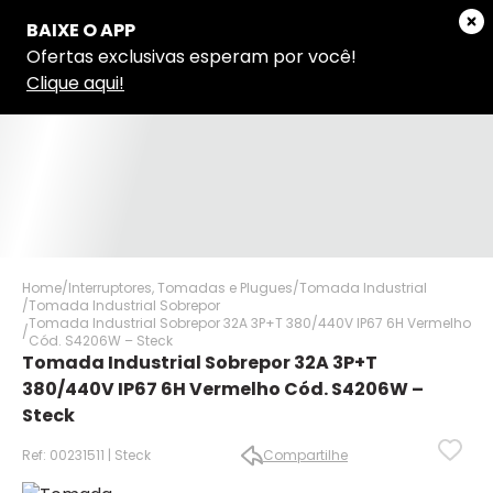
Home
Interruptores, Tomadas e Plugues
Tomada Industrial
Tomada Industrial Sobrepor
Tomada Industrial Sobrepor 32A 3P+T 380/440V IP67 6H Vermelho
Cód. S4206W – Steck
Tomada Industrial Sobrepor 32A 3P+T
380/440V IP67 6H Vermelho Cód. S4206W –
Steck
✕
✕
Ref: 00231511 | Steck
Compartilhe
✕