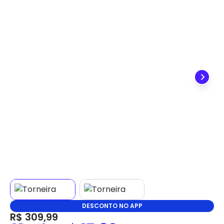
✕
DISPONÍVEL APENAS PARA CPF
Na Eletrotrafo sua compra já vem com o imposto
pago, e você não precisa se preocupar em pagar o
imposto de importação quando seu pedido
chegar, você ainda conta com a devolução grátis
em até 7 dias.
DESCONTO NO APP
R$ 309,99