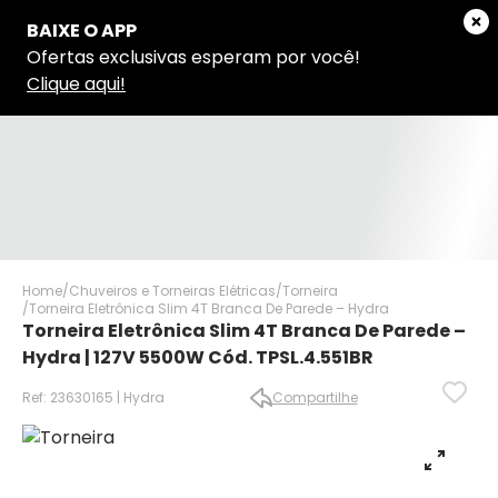
Home
Chuveiros e Torneiras Elétricas
Torneira
Torneira Eletrônica Slim 4T Branca De Parede – Hydra
Torneira Eletrônica Slim 4T Branca De Parede –
Hydra | 127V 5500W Cód. TPSL.4.551BR
Ref: 23630165 | Hydra
Compartilhe
✕
✕