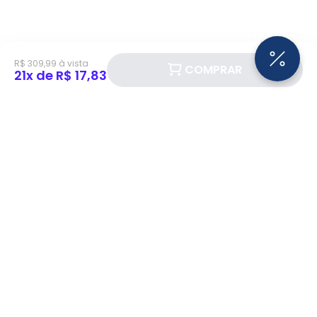
R$ 309,99 à vista
COMPRAR
21x de R$ 17,83
Siga a Eletrotrafo nas redes sociais!
BAIXE O APP ELETROTRAFO