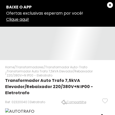
Home
Transformadores
Transformador Auto-Trafo
Transformador Auto Trafo 7,5kVA Elevador/Rebaixador
220/380V+N IP00 - Eletrotrafo
Transformador Auto Trafo 7,5kVA
Elevador/Rebaixador 220/380V+N IP00 -
Eletrotrafo
Ref: 02320040 | Eletrotrafo
Compartilhe
✕
✕