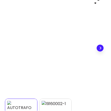
✕
DISPONÍVEL APENAS PARA CPF
Na Eletrotrafo sua compra já vem com o imposto
pago, e você não precisa se preocupar em pagar o
imposto de importação quando seu pedido
chegar, você ainda conta com a devolução grátis
em até 7 dias.