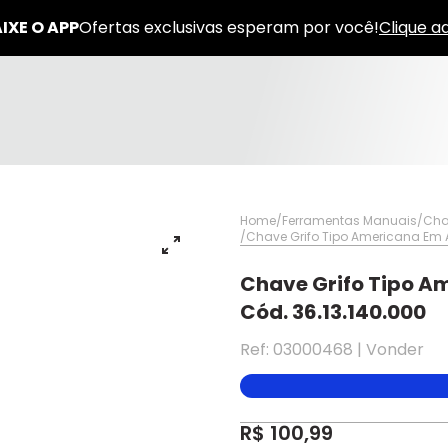
Home
Ferramentas Manuais
Cha
Chave Grifo Tipo Americana Em 
Chave Grifo Tipo Am
Cód. 36.13.140.000
Ref: 03000468 | Vonder
✕
✕
✕
DISPONÍVEL APENAS PARA CPF
pagamento
R$ 100,99
Na Eletrotrafo sua compra já vem com o imposto pago, e você