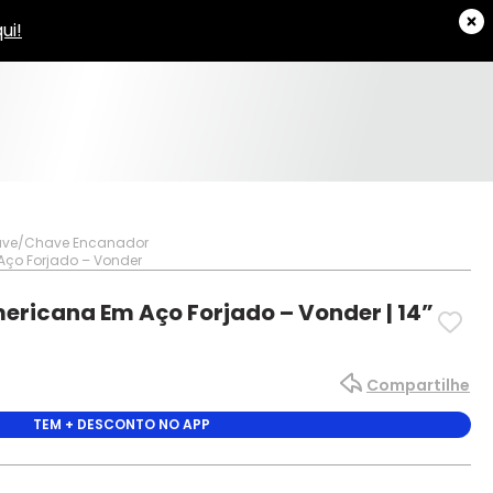
ve
Chave Encanador
Aço Forjado – Vonder
ericana Em Aço Forjado – Vonder | 14”
Compartilhe
TEM + DESCONTO NO APP