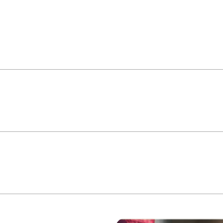
iga de alta resistência mecânica, proporcionando maior resist
ubulações e conexões metálicas em geral.