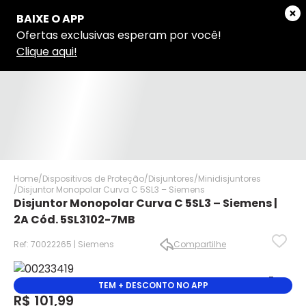
Home
Dispositivos de Proteção
Disjuntores
Minidisjuntores
Disjuntor Monopolar Curva C 5SL3 – Siemens
Disjuntor Monopolar Curva C 5SL3 – Siemens |
2A Cód. 5SL3102-7MB
Ref: 70022265 | Siemens
Compartilhe
✕
✕
TEM + DESCONTO NO APP
R$ 101,99
✕