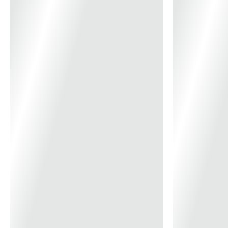
em instalações elétricas de todos os portes, nos setores:
Corrente (A)
2A, 6A, 10A, 16A, 20A
residencial, comercial e industrial.
*Imagem meramente ilustrativa*