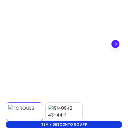
✕
DISPONÍVEL APENAS PARA CPF
Na Eletrotrafo sua compra já vem com o imposto
pago, e você não precisa se preocupar em pagar o
imposto de importação quando seu pedido
chegar, você ainda conta com a devolução grátis
em até 7 dias.
TEM + DESCONTO NO APP