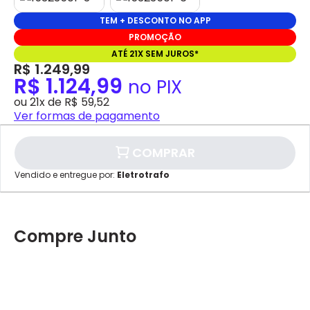
TEM + DESCONTO NO APP
PROMOÇÃO
ATÉ 21X SEM JUROS*
R$ 1.249,99
R$ 1.124,99
no PIX
ou 21x de R$ 59,52
Ver formas de pagamento
COMPRAR
Vendido e entregue por:
Eletrotrafo
Compre Junto
✕
pagamento
R$ 1.124,99
no PIX
Para pagamento via PIX será gerada
uma chave e um QR Code ao finalizar
o processo de compra.