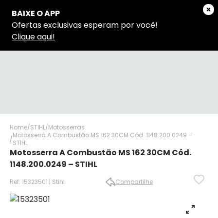
Home
STIHL
Motosserras
Motosserra A Combustão MS 162 30CM Cód. 1148.200.0249 –
STIHL
Motosserra A Combustão MS 162 30CM Cód.
1148.200.0249 – STIHL
Ref: 15323501 | Stihl
Compartilhe