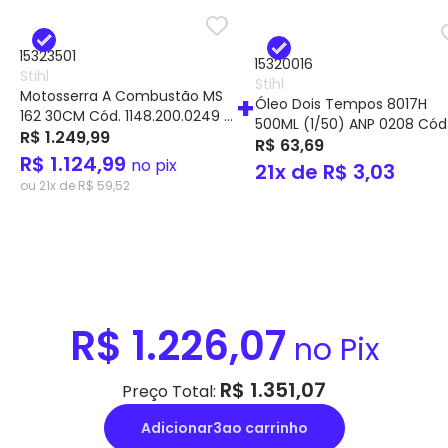
Pix
Stihl
Stihl
Motosserra A Combustão MS
+
Cartão de
Óleo Dois Tempos 8017H
162 30CM Cód. 1148.200.0249 –
Crédito
500ML (1/50) ANP 0208 Cód
STIHL
R$ 1.249,99
0781.389.3004 – STIHL
R$ 63,69
R$ 1.124,99
no pix
21x de R$ 3,03
ou 21x de R$ 59,52
R$ 1.226,07
no Pix
R$ 1.351,07
Preço Total:
Adicionar
3
ao carrinho