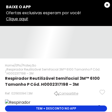
Home
EPIs
Proteção
Respirador Reutilizável Semifacial 3M™ 6100 Tamanho P Cód.
H0002317198 – 3M
Respirador Reutilizável Semifacial 3M™ 6100
Tamanho P Cód. H0002317198 – 3M
Ref: 02190094 | 3M
Compartilhe
✕
✕
✕
TEM + DESCONTO NO APP