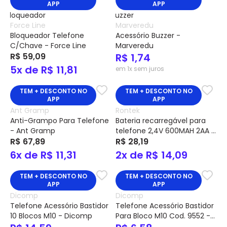
APP
APP
Force Line
Marveredu
Bloqueador Telefone
Acessório Buzzer -
C/Chave - Force Line
Marveredu
R$ 59,09
R$ 1,74
5x de R$ 11,81
em 1x sem juros
TEM + DESCONTO NO
TEM + DESCONTO NO
APP
APP
Ant Gramp
Rontek
Anti-Grampo Para Telefone
Bateria recarregável para
- Ant Gramp
telefone 2,4V 600MAH 2AA -
R$ 67,89
Rontek
R$ 28,19
6x de R$ 11,31
2x de R$ 14,09
TEM + DESCONTO NO
TEM + DESCONTO NO
APP
APP
Dicomp
Dicomp
Telefone Acessório Bastidor
Telefone Acessório Bastidor
10 Blocos M10 - Dicomp
Para Bloco M10 Cod. 9552 -
Dicomp